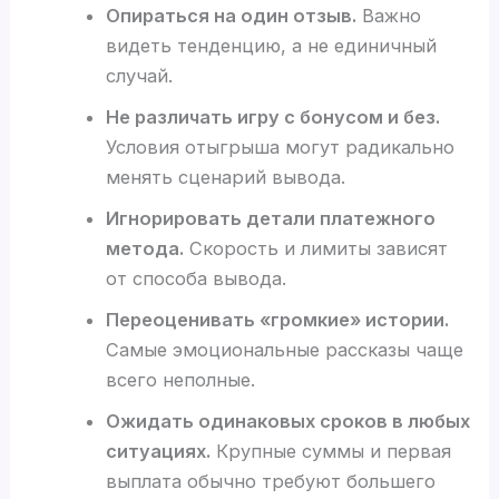
Опираться на один отзыв.
Важно
видеть тенденцию, а не единичный
случай.
Не различать игру с бонусом и без.
Условия отыгрыша могут радикально
менять сценарий вывода.
Игнорировать детали платежного
метода.
Скорость и лимиты зависят
от способа вывода.
Переоценивать «громкие» истории.
Самые эмоциональные рассказы чаще
всего неполные.
Ожидать одинаковых сроков в любых
ситуациях.
Крупные суммы и первая
выплата обычно требуют большего