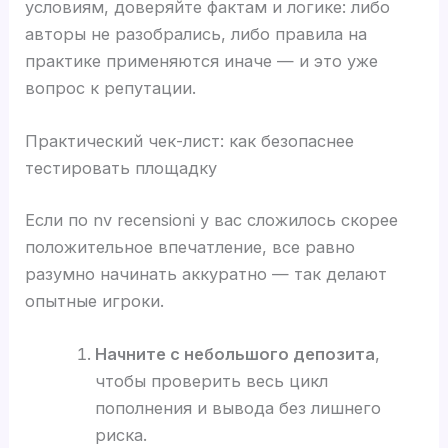
условиям, доверяйте фактам и логике: либо
авторы не разобрались, либо правила на
практике применяются иначе — и это уже
вопрос к репутации.
Практический чек-лист: как безопаснее
тестировать площадку
Если по nv recensioni у вас сложилось скорее
положительное впечатление, все равно
разумно начинать аккуратно — так делают
опытные игроки.
Начните с небольшого депозита
,
чтобы проверить весь цикл
пополнения и вывода без лишнего
риска.