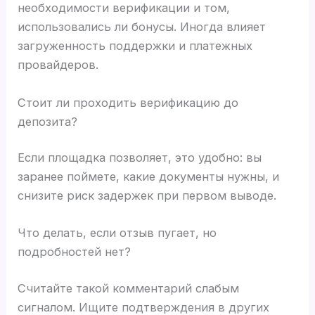
необходимости верификации и том,
использовались ли бонусы. Иногда влияет
загруженность поддержки и платежных
провайдеров.
Стоит ли проходить верификацию до
депозита?
Если площадка позволяет, это удобно: вы
заранее поймете, какие документы нужны, и
снизите риск задержек при первом выводе.
Что делать, если отзыв пугает, но
подробностей нет?
Считайте такой комментарий слабым
сигналом. Ищите подтверждения в других