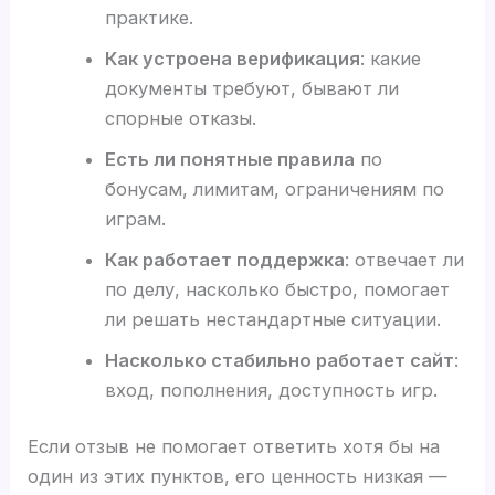
практике.
Как устроена верификация
: какие
документы требуют, бывают ли
спорные отказы.
Есть ли понятные правила
по
бонусам, лимитам, ограничениям по
играм.
Как работает поддержка
: отвечает ли
по делу, насколько быстро, помогает
ли решать нестандартные ситуации.
Насколько стабильно работает сайт
:
вход, пополнения, доступность игр.
Если отзыв не помогает ответить хотя бы на
один из этих пунктов, его ценность низкая —