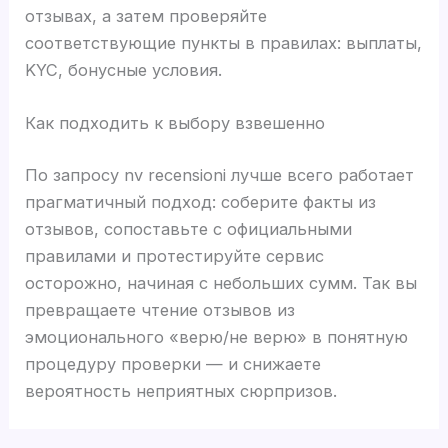
отзывах, а затем проверяйте
соответствующие пункты в правилах: выплаты,
KYC, бонусные условия.
Как подходить к выбору взвешенно
По запросу nv recensioni лучше всего работает
прагматичный подход: соберите факты из
отзывов, сопоставьте с официальными
правилами и протестируйте сервис
осторожно, начиная с небольших сумм. Так вы
превращаете чтение отзывов из
эмоционального «верю/не верю» в понятную
процедуру проверки — и снижаете
вероятность неприятных сюрпризов.