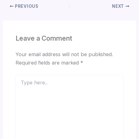
PREVIOUS
NEXT
Leave a Comment
Your email address will not be published.
Required fields are marked
*
Type
here..