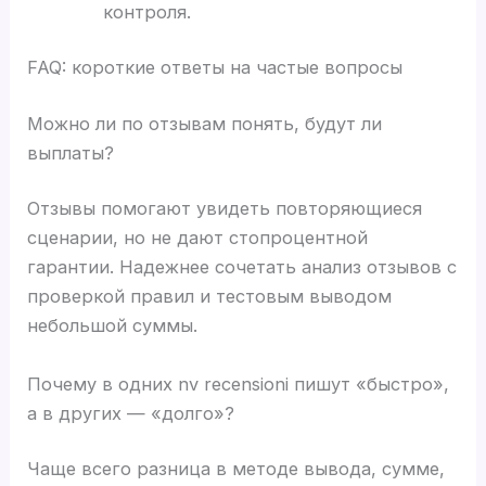
контроля.
FAQ: короткие ответы на частые вопросы
Можно ли по отзывам понять, будут ли
выплаты?
Отзывы помогают увидеть повторяющиеся
сценарии, но не дают стопроцентной
гарантии. Надежнее сочетать анализ отзывов с
проверкой правил и тестовым выводом
небольшой суммы.
Почему в одних nv recensioni пишут «быстро»,
а в других — «долго»?
Чаще всего разница в методе вывода, сумме,