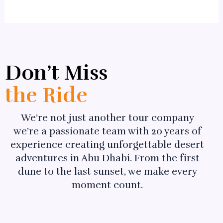
Don’t Miss
the Ride
We’re not just another tour company
we’re a passionate team with 20 years of
experience creating unforgettable desert
adventures in Abu Dhabi. From the first
dune to the last sunset, we make every
moment count.