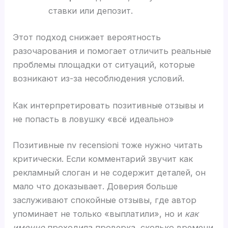
ставки или депозит.
Этот подход снижает вероятность
разочарования и помогает отличить реальные
проблемы площадки от ситуаций, которые
возникают из-за несоблюдения условий.
Как интерпретировать позитивные отзывы и
не попасть в ловушку «всё идеально»
Позитивные nv recensioni тоже нужно читать
критически. Если комментарий звучит как
рекламный слоган и не содержит деталей, он
мало что доказывает. Доверия больше
заслуживают спокойные отзывы, где автор
упоминает не только «выплатили», но и
как
именно
проходила проверка, сколько времени