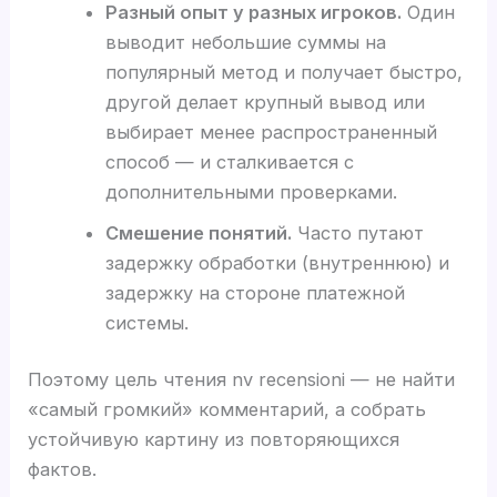
Разный опыт у разных игроков.
Один
выводит небольшие суммы на
популярный метод и получает быстро,
другой делает крупный вывод или
выбирает менее распространенный
способ — и сталкивается с
дополнительными проверками.
Смешение понятий.
Часто путают
задержку обработки (внутреннюю) и
задержку на стороне платежной
системы.
Поэтому цель чтения nv recensioni — не найти
«самый громкий» комментарий, а собрать
устойчивую картину из повторяющихся
фактов.