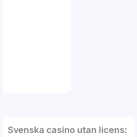
Svenska casino utan licens: