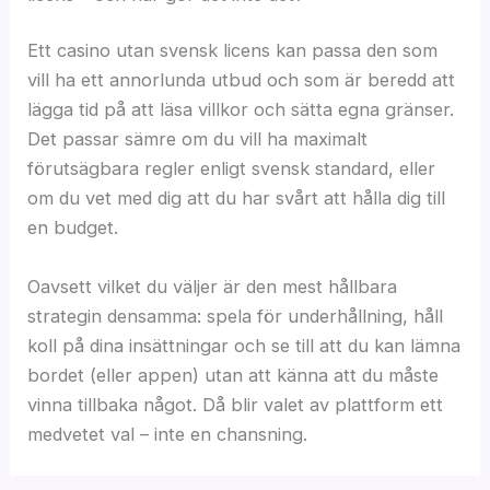
Ett casino utan svensk licens kan passa den som
vill ha ett annorlunda utbud och som är beredd att
lägga tid på att läsa villkor och sätta egna gränser.
Det passar sämre om du vill ha maximalt
förutsägbara regler enligt svensk standard, eller
om du vet med dig att du har svårt att hålla dig till
en budget.
Oavsett vilket du väljer är den mest hållbara
strategin densamma: spela för underhållning, håll
koll på dina insättningar och se till att du kan lämna
bordet (eller appen) utan att känna att du måste
vinna tillbaka något. Då blir valet av plattform ett
medvetet val – inte en chansning.