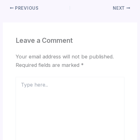
PREVIOUS
NEXT
Leave a Comment
Your email address will not be published.
Required fields are marked
*
Type
here..