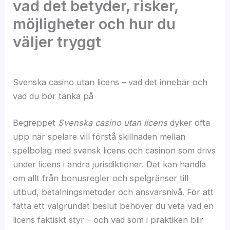
vad det betyder, risker,
möjligheter och hur du
väljer tryggt
By
admin_c8a65e
/
July 9, 2026
Svenska casino utan licens – vad det innebär och
vad du bör tänka på
Begreppet
Svenska casino utan licens
dyker ofta
upp när spelare vill förstå skillnaden mellan
spelbolag med svensk licens och casinon som drivs
under licens i andra jurisdiktioner. Det kan handla
om allt från bonusregler och spelgränser till
utbud, betalningsmetoder och ansvarsnivå. För att
fatta ett välgrundat beslut behöver du veta vad en
licens faktiskt styr – och vad som i praktiken blir