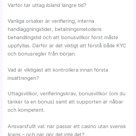
Varför tar uttag ibland längre tid?
Vanliga orsaker är verifiering, interna
handläggningstider, betalningsmetodens
behandlingstid och att bonusvillkor först måste
uppfyllas. Därför är det viktigt att förstå både KYC
och bonusregler från början.
Vad är viktigast att kontrollera innan första
insättningen?
Uttagsvillkor, verifieringskrav, bonusvillkor (om du
tänker ta en bonus) samt att supporten är nåbar
och kompetent.
Ansvarsfullt val: när passar ett casino utan svensk
licens – och när gör det inte det?