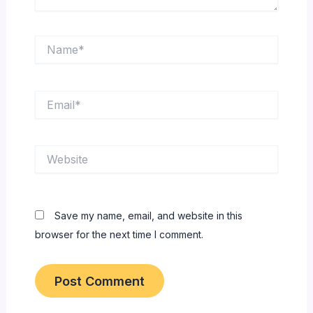
Name*
Email*
Website
Save my name, email, and website in this
browser for the next time I comment.