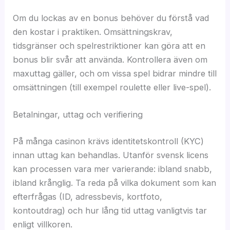
Om du lockas av en bonus behöver du förstå vad
den kostar i praktiken. Omsättningskrav,
tidsgränser och spelrestriktioner kan göra att en
bonus blir svår att använda. Kontrollera även om
maxuttag gäller, och om vissa spel bidrar mindre till
omsättningen (till exempel roulette eller live-spel).
Betalningar, uttag och verifiering
På många casinon krävs identitetskontroll (KYC)
innan uttag kan behandlas. Utanför svensk licens
kan processen vara mer varierande: ibland snabb,
ibland krånglig. Ta reda på vilka dokument som kan
efterfrågas (ID, adressbevis, kortfoto,
kontoutdrag) och hur lång tid uttag vanligtvis tar
enligt villkoren.