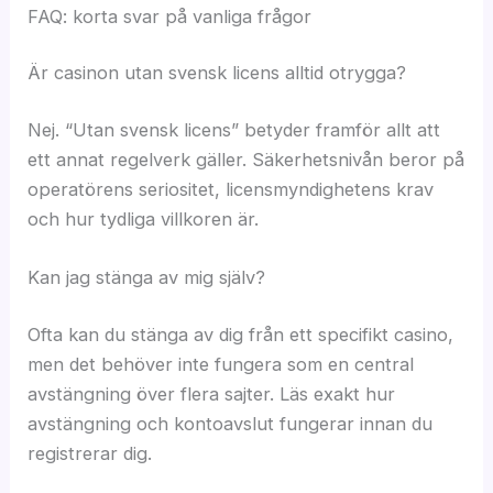
FAQ: korta svar på vanliga frågor
Är casinon utan svensk licens alltid otrygga?
Nej. “Utan svensk licens” betyder framför allt att
ett annat regelverk gäller. Säkerhetsnivån beror på
operatörens seriositet, licensmyndighetens krav
och hur tydliga villkoren är.
Kan jag stänga av mig själv?
Ofta kan du stänga av dig från ett specifikt casino,
men det behöver inte fungera som en central
avstängning över flera sajter. Läs exakt hur
avstängning och kontoavslut fungerar innan du
registrerar dig.