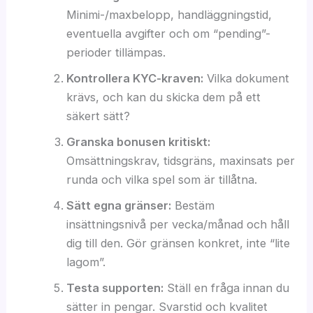
Minimi-/maxbelopp, handläggningstid,
eventuella avgifter och om “pending”-
perioder tillämpas.
Kontrollera KYC-kraven:
Vilka dokument
krävs, och kan du skicka dem på ett
säkert sätt?
Granska bonusen kritiskt:
Omsättningskrav, tidsgräns, maxinsats per
runda och vilka spel som är tillåtna.
Sätt egna gränser:
Bestäm
insättningsnivå per vecka/månad och håll
dig till den. Gör gränsen konkret, inte “lite
lagom”.
Testa supporten:
Ställ en fråga innan du
sätter in pengar. Svarstid och kvalitet