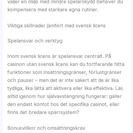
väljer en miljö med mindre spelarskydd behöver du
kompensera med starkare egna rutiner.
Viktiga skillnader jämfört med svensk licens
Spelansvar och verktyg
Inom svensk licens är spelansvar centralt. På
casinon utan svensk licens kan du fortfarande hitta
funktioner som insättningsgränser, förlustgränser
och pauser – men det är inte säkert att de är lika
tydliga, lika lätta att aktivera eller lika effektiva. Läs
alltid igenom hur självavstängning fungerar: gäller
den endast kontot hos det specifika casinot, eller
finns det bredare spärrsystem?
Bonusvillkor och omsättningskrav