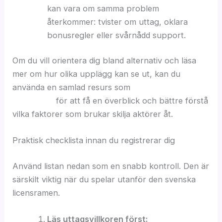
kan vara om samma problem
återkommer: tvister om uttag, oklara
bonusregler eller svårnådd support.
Om du vill orientera dig bland alternativ och läsa
mer om hur olika upplägg kan se ut, kan du
använda en samlad resurs som
Svenska casino
utan licens
för att få en överblick och bättre förstå
vilka faktorer som brukar skilja aktörer åt.
Praktisk checklista innan du registrerar dig
Använd listan nedan som en snabb kontroll. Den är
särskilt viktig när du spelar utanför den svenska
licensramen.
Läs uttagsvillkoren först: