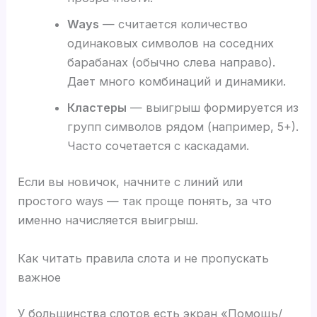
Ways
— считается количество
одинаковых символов на соседних
барабанах (обычно слева направо).
Дает много комбинаций и динамики.
Кластеры
— выигрыш формируется из
групп символов рядом (например, 5+).
Часто сочетается с каскадами.
Если вы новичок, начните с линий или
простого ways — так проще понять, за что
именно начисляется выигрыш.
Как читать правила слота и не пропускать
важное
У большинства слотов есть экран «Помощь/