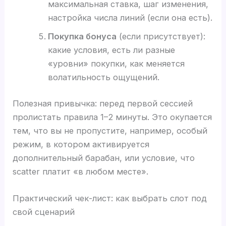
максимальная ставка, шаг изменения,
настройка числа линий (если она есть).
Покупка бонуса
(если присутствует):
какие условия, есть ли разные
«уровни» покупки, как меняется
волатильность ощущений.
Полезная привычка: перед первой сессией
пролистать правила 1–2 минуты. Это окупается
тем, что вы не пропустите, например, особый
режим, в котором активируется
дополнительный барабан, или условие, что
scatter платит «в любом месте».
Практический чек-лист: как выбрать слот под
свой сценарий