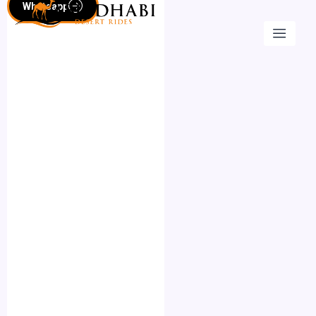
Whatsapp
Skip
to
content