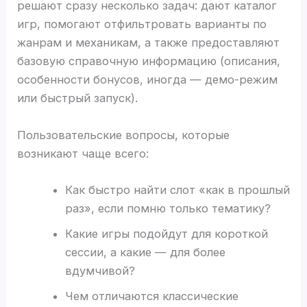
решают сразу несколько задач: дают каталог
игр, помогают отфильтровать варианты по
жанрам и механикам, а также предоставляют
базовую справочную информацию (описания,
особенности бонусов, иногда — демо-режим
или быстрый запуск).
Пользовательские вопросы, которые
возникают чаще всего:
Как быстро найти слот «как в прошлый
раз», если помню только тематику?
Какие игры подойдут для короткой
сессии, а какие — для более
вдумчивой?
Чем отличаются классические