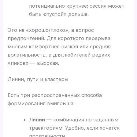
потенциально крупнее; сессия может
быть «пустой» дольше.
Это не «хорошо/плохо», а вопрос
предпочтений. Для короткого перерыва
многим комфортнее низкая или средняя
волатильность, а для любителей редких
«пиков» — высокая.
Линии, пути и кластеры
Есть три распространенных способа
формирования выигрыша:
Линии
— комбинация по заданным
траекториям. Удобно, если хочется
прозрачности.