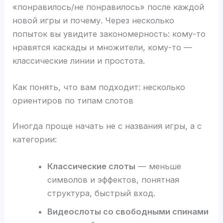
«понравилось/не понравилось» после каждой
новой игры и почему. Через несколько
попыток вы увидите закономерность: кому-то
нравятся каскады и множители, кому-то —
классические линии и простота.
Как понять, что вам подходит: несколько
ориентиров по типам слотов
Иногда проще начать не с названия игры, а с
категории:
Классические слоты
— меньше
символов и эффектов, понятная
структура, быстрый вход.
Видеослоты со свободными спинами