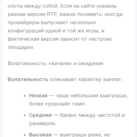
слоты между собой. Если на сайте указаны
разные версии RTP, важно понимать: иногда
провайдеры выпускают несколько
конфигураций одной и той же игры, и
фактическая версия зависит от настроек
площадки.
Волатильность: «качели» и ожидания
Волатильность
описывает характер выплат:
Низкая
— чаще небольшие выигрыши,
более «ровный» темп.
Средняя
— баланс между частотой и
размером.
Высокая
— выигрыши реже, но