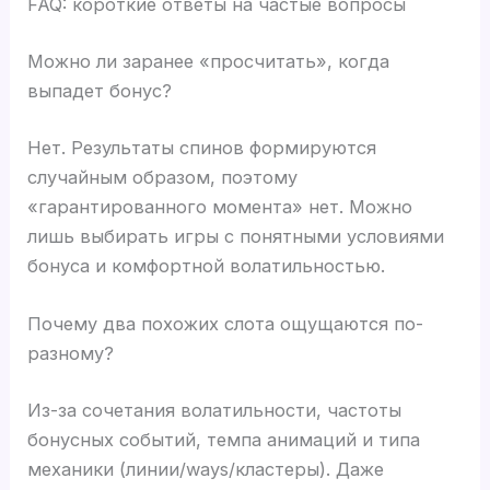
FAQ: короткие ответы на частые вопросы
Можно ли заранее «просчитать», когда
выпадет бонус?
Нет. Результаты спинов формируются
случайным образом, поэтому
«гарантированного момента» нет. Можно
лишь выбирать игры с понятными условиями
бонуса и комфортной волатильностью.
Почему два похожих слота ощущаются по-
разному?
Из-за сочетания волатильности, частоты
бонусных событий, темпа анимаций и типа
механики (линии/ways/кластеры). Даже