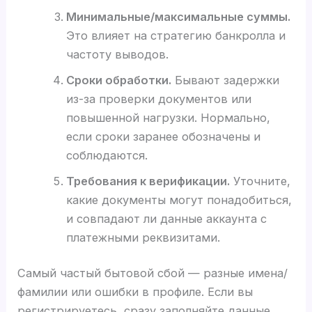
Минимальные/максимальные суммы.
Это влияет на стратегию банкролла и
частоту выводов.
Сроки обработки.
Бывают задержки
из-за проверки документов или
повышенной нагрузки. Нормально,
если сроки заранее обозначены и
соблюдаются.
Требования к верификации.
Уточните,
какие документы могут понадобиться,
и совпадают ли данные аккаунта с
платежными реквизитами.
Самый частый бытовой сбой — разные имена/
фамилии или ошибки в профиле. Если вы
регистрируетесь, сразу заполняйте данные