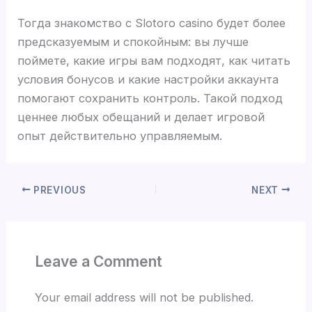
Тогда знакомство с Slotoro casino будет более
предсказуемым и спокойным: вы лучше
поймете, какие игры вам подходят, как читать
условия бонусов и какие настройки аккаунта
помогают сохранить контроль. Такой подход
ценнее любых обещаний и делает игровой
опыт действительно управляемым.
PREVIOUS
NEXT
Leave a Comment
Your email address will not be published.