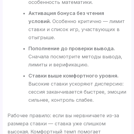
особенность математики.
Активация бонуса без чтения
условий.
Особенно критично — лимит
ставки и список игр, участвующих в
отыгрыше.
Пополнение до проверки вывода.
Сначала посмотрите методы вывода,
лимиты и верификацию.
Ставки выше комфортного уровня.
Высокие ставки ускоряют дисперсию:
сессия заканчивается быстрее, эмоции
сильнее, контроль слабее.
Рабочее правило: если вы нервничаете из-за
размера ставки — ставка уже слишком
высокая. Комфортный темп помогает