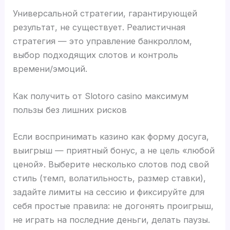
Универсальной стратегии, гарантирующей
результат, не существует. Реалистичная
стратегия — это управление банкроллом,
выбор подходящих слотов и контроль
времени/эмоций.
Как получить от Slotoro casino максимум
пользы без лишних рисков
Если воспринимать казино как форму досуга,
выигрыш — приятный бонус, а не цель «любой
ценой». Выберите несколько слотов под свой
стиль (темп, волатильность, размер ставки),
задайте лимиты на сессию и фиксируйте для
себя простые правила: не догонять проигрыш,
не играть на последние деньги, делать паузы.