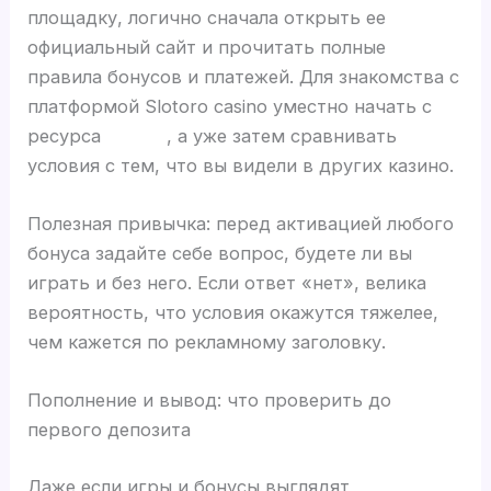
площадку, логично сначала открыть ее
официальный сайт и прочитать полные
правила бонусов и платежей. Для знакомства с
платформой Slotoro casino уместно начать с
ресурса
slotoro
, а уже затем сравнивать
условия с тем, что вы видели в других казино.
Полезная привычка: перед активацией любого
бонуса задайте себе вопрос, будете ли вы
играть и без него. Если ответ «нет», велика
вероятность, что условия окажутся тяжелее,
чем кажется по рекламному заголовку.
Пополнение и вывод: что проверить до
первого депозита
Даже если игры и бонусы выглядят