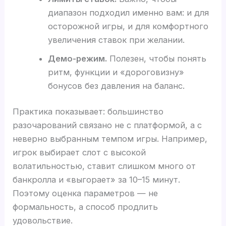
диапазон подходил именно вам: и для
осторожной игры, и для комфортного
увеличения ставок при желании.
Демо-режим.
Полезен, чтобы понять
ритм, функции и «дороговизну»
бонусов без давления на баланс.
Практика показывает: большинство
разочарований связано не с платформой, а с
неверно выбранным темпом игры. Например,
игрок выбирает слот с высокой
волатильностью, ставит слишком много от
банкролла и «выгорает» за 10–15 минут.
Поэтому оценка параметров — не
формальность, а способ продлить
удовольствие.