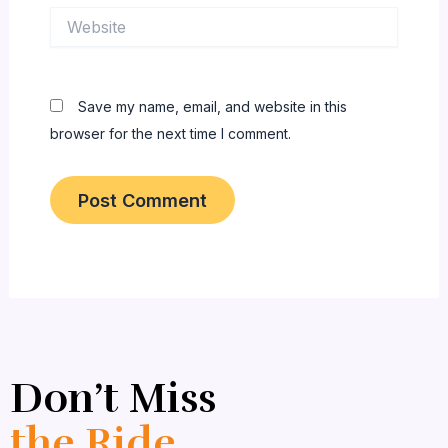
Website
Save my name, email, and website in this
browser for the next time I comment.
Don’t Miss
the Ride