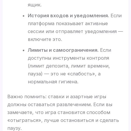
ящик.
История входов и уведомления.
Если
платформа показывает активные
сессии или отправляет уведомления —
включите это.
Лимиты и самоограничения.
Если
доступны инструменты контроля
(лимит депозита, лимит времени,
пауза) — это не «слабость», а
нормальная гигиена.
Важно помнить: ставки и азартные игры
должны оставаться развлечением. Если вы
замечаете, что игра становится способом
«отыграться», лучше остановиться и сделать
паузу.